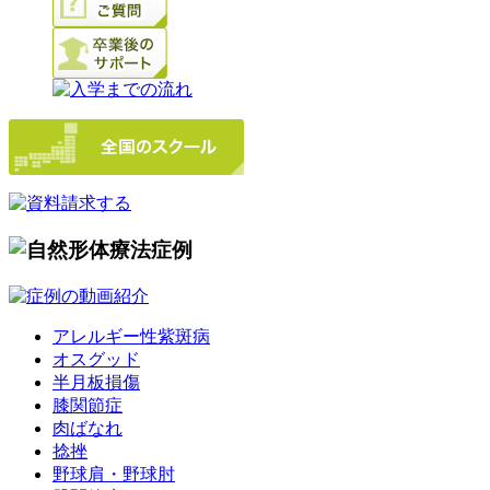
アレルギー性紫斑病
オスグッド
半月板損傷
膝関節症
肉ばなれ
捻挫
野球肩・野球肘