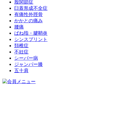
股関節症
臼蓋形成不全症
有痛性外脛骨
かかとの痛み
腰痛
ばね指・腱鞘炎
シンスプリント
頚椎症
不妊症
シーバー病
ジャンパー膝
五十肩