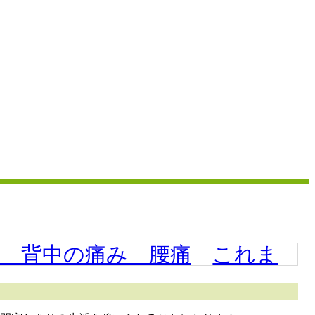
リ 背中の痛み 腰痛
これま
！