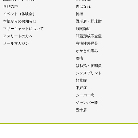
喜びの声
肉ばなれ
イベント（体験会）
捻挫
本部からのお知らせ
野球肩・野球肘
マザーキャットについて
股関節症
アスリートの方へ
臼蓋形成不全症
メールマガジン
有痛性外脛骨
かかとの痛み
腰痛
ばね指・腱鞘炎
シンスプリント
頚椎症
不妊症
シーバー病
ジャンパー膝
五十肩