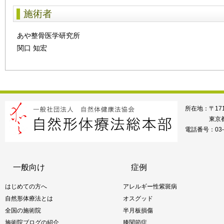
施術者
あや整骨医学研究所
関口 知宏
所在地：〒171
東京都
電話番号：03-5
一般向け
症例
はじめての方へ
アレルギー性紫斑病
自然形体療法とは
オスグッド
全国の施術院
半月板損傷
施術院ブログの紹介
膝関節症