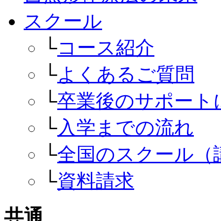
スクール
└
コース紹介
└
よくあるご質問
└
卒業後のサポート
└
入学までの流れ
└
全国のスクール（
└
資料請求
共通