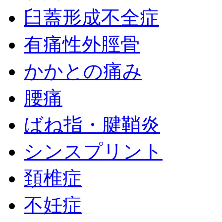
臼蓋形成不全症
有痛性外脛骨
かかとの痛み
腰痛
ばね指・腱鞘炎
シンスプリント
頚椎症
不妊症