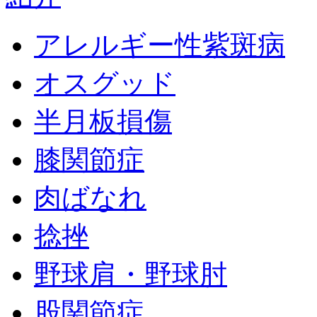
アレルギー性紫斑病
オスグッド
半月板損傷
膝関節症
肉ばなれ
捻挫
野球肩・野球肘
股関節症