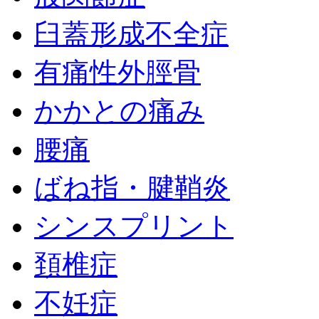
臼蓋形成不全症
有痛性外脛骨
かかとの痛み
腰痛
ばね指・腱鞘炎
シンスプリント
頚椎症
不妊症