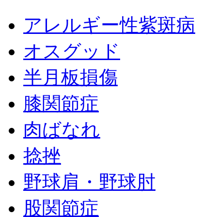
アレルギー性紫斑病
オスグッド
半月板損傷
膝関節症
肉ばなれ
捻挫
野球肩・野球肘
股関節症