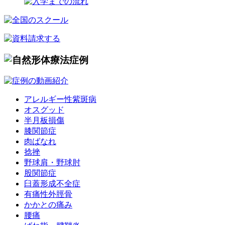
アレルギー性紫斑病
オスグッド
半月板損傷
膝関節症
肉ばなれ
捻挫
野球肩・野球肘
股関節症
臼蓋形成不全症
有痛性外脛骨
かかとの痛み
腰痛