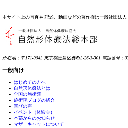
本サイト上の写真や 記述、動画などの著作権は一般社団法
所在地：〒171-0043
東京都豊島区要町3-26-3-301
電話番号：03-5
一般向け
はじめての方へ
自然形体療法とは
全国の施術院
施術院ブログの紹介
喜びの声
イベント（体験会）
本部からのお知らせ
マザーキャットについて