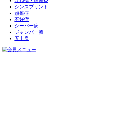
ばね指・腱鞘炎
シンスプリント
頚椎症
不妊症
シーバー病
ジャンパー膝
五十肩