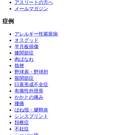
アスリートの方へ
メールマガジン
症例
アレルギー性紫斑病
オスグッド
半月板損傷
膝関節症
肉ばなれ
捻挫
野球肩・野球肘
股関節症
臼蓋形成不全症
有痛性外脛骨
かかとの痛み
腰痛
ばね指・腱鞘炎
シンスプリント
頚椎症
不妊症