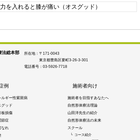
力を入れると膝が痛い（オスグッド）
所在地：〒171-0043
東京都豊島区要町3-26-3-301
電話番号：03-5926-7718
症例
施術者向け
レルギー性紫斑病
施術者を目指すあなたへ
スグッド
自然形体療法理論
月板損傷
山田洋先生の紹介
関節症
自然形体療法の未来
ばなれ
スクール
└
コース紹介
挫