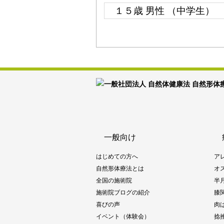
１５歳 男性 （中学生）
一般向け
はじめての方へ
ア
自然形体療法とは
オ
全国の施術院
半
施術院ブログの紹介
膝
喜びの声
肉
イベント（体験会）
捻