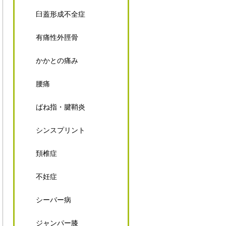
臼蓋形成不全症
有痛性外脛骨
かかとの痛み
腰痛
ばね指・腱鞘炎
シンスプリント
頚椎症
不妊症
シーバー病
ジャンパー膝