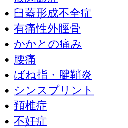
臼蓋形成不全症
有痛性外脛骨
かかとの痛み
腰痛
ばね指・腱鞘炎
シンスプリント
頚椎症
不妊症