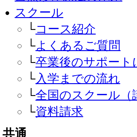
スクール
└
コース紹介
└
よくあるご質問
└
卒業後のサポート
└
入学までの流れ
└
全国のスクール（
└
資料請求
共通