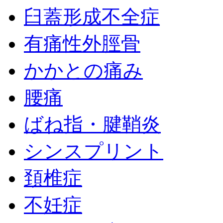
臼蓋形成不全症
有痛性外脛骨
かかとの痛み
腰痛
ばね指・腱鞘炎
シンスプリント
頚椎症
不妊症