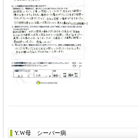
Y.W母
シーバー病