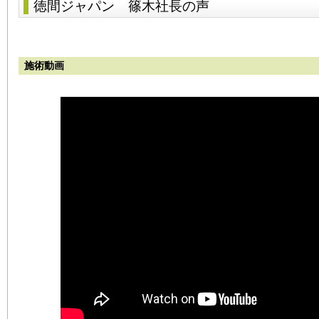
徳間ジャパン 篠木社長の声
施術動画