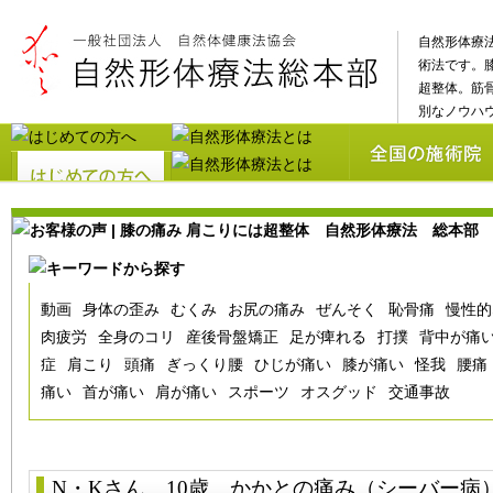
自然形体療
術法です。
超整体。筋
別なノウハ
動画
身体の歪み
むくみ
お尻の痛み
ぜんそく
恥骨痛
慢性的
肉疲労
全身のコリ
産後骨盤矯正
足が痺れる
打撲
背中が痛
症
肩こり
頭痛
ぎっくり腰
ひじが痛い
膝が痛い
怪我
腰痛
痛い
首が痛い
肩が痛い
スポーツ
オスグッド
交通事故
N・Kさん 10歳
かかとの痛み（シーバー病