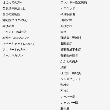
はじめての方へ
アレルギー性紫斑病
自然形体療法とは
オスグッド
全国の施術院
半月板損傷
施術院ブログの紹介
膝関節症
喜びの声
肉ばなれ
イベント（体験会）
捻挫
本部からのお知らせ
野球肩・野球肘
マザーキャットについて
股関節症
アスリートの方へ
臼蓋形成不全症
メールマガジン
有痛性外脛骨
かかとの痛み
腰痛
ばね指・腱鞘炎
シンスプリント
頚椎症
不妊症
シーバー病
ジャンパー膝
五十肩