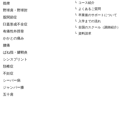
└
コース紹介
捻挫
└
よくあるご質問
野球肩・野球肘
└
卒業後のサポートについて
股関節症
└
入学までの流れ
臼蓋形成不全症
└
全国のスクール（講師紹介）
有痛性外脛骨
└
資料請求
かかとの痛み
腰痛
ばね指・腱鞘炎
シンスプリント
頚椎症
不妊症
シーバー病
ジャンパー膝
五十肩