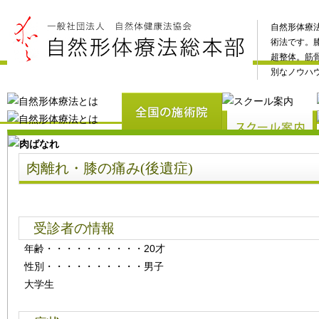
自然形体療
術法です。
超整体。筋
別なノウハ
肉離れ・膝の痛み(後遺症)
受診者の情報
年齢
・・・・・・・・・・
20才
性別
・・・・・・・・・・
男子
大学生