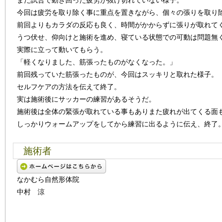
まだ試合で動き回った疲労が抜け切れていない様子。
今回は疲労を取り除く事に重点を置きながら、個々の張りを取り
前回よりもカラダの反応も良く、時間がかからずに張りが取れて
うつ伏せ、仰向けと施術を進め、寝ている状態での可動は問題無
実際に立って動いてもらう。
「軽くなりました、筋張ったものがなくなった。」
前回残っていた筋張ったものが、今回はスッキリと取れた様子。
セルフケアの方法を伝えて終了。
実は施術後にサッカーの練習があるそうだ。
施術後は全体の緊張が取れている事もありまた疲れが出てくる面
しっかりウォームアップをしてから練習に出るように伝え、終了
施術者
なかむら自然形体院
中村 涼