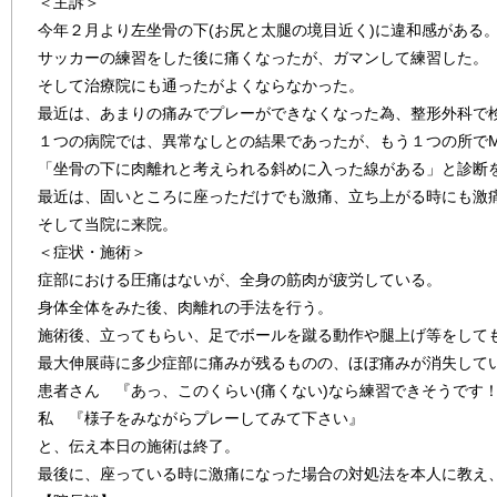
＜主訴＞
今年２月より左坐骨の下(お尻と太腿の境目近く)に違和感がある
サッカーの練習をした後に痛くなったが、ガマンして練習した。
そして治療院にも通ったがよくならなかった。
最近は、あまりの痛みでプレーができなくなった為、整形外科で
１つの病院では、異常なしとの結果であったが、もう１つの所でM
「坐骨の下に肉離れと考えられる斜めに入った線がある」と診断
最近は、固いところに座っただけでも激痛、立ち上がる時にも激
そして当院に来院。
＜症状・施術＞
症部における圧痛はないが、全身の筋肉が疲労している。
身体全体をみた後、肉離れの手法を行う。
施術後、立ってもらい、足でボールを蹴る動作や腿上げ等をして
最大伸展蒔に多少症部に痛みが残るものの、ほぼ痛みが消失して
患者さん 『あっ、このくらい(痛くない)なら練習できそうです
私 『様子をみながらプレーしてみて下さい』
と、伝え本日の施術は終了。
最後に、座っている時に激痛になった場合の対処法を本人に教え