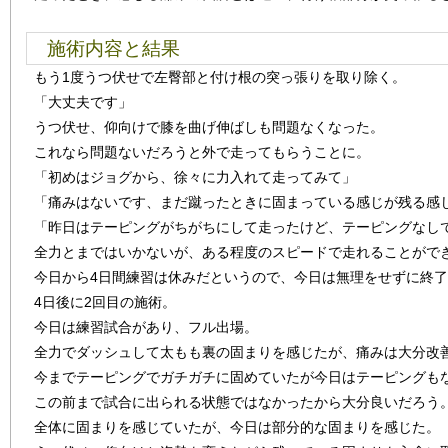
施術内容と結果
もう1度うつ伏せで左臀部と付け根の突っ張りを取り除く。
「大丈夫です」
うつ伏せ、仰向けで膝を曲げ伸ばしも問題なくなった。
これなら問題ないだろうと外で走ってもらうことに。
「初めはジョグから、徐々に力入れて走ってみて」
「痛みはないです、まだ蹴ったときに固まっている感じが残る感
「昨日はテーピングがちがちにして走ったけど、テーピングなし
全力とまではいかないが、ある程度のスピードで走れることがで
今日から4日間練習は休みだというので、今日は無理をせずに終
4日後に2回目の施術。
今日は練習試合があり、フル出場。
全力でダッシュして太もも裏の固まりを感じたが、痛みは大分改
今までテーピングでガチガチに固めていたが今日はテーピングも
この前まで試合に出られる状態ではなかったから大分良いだろう
全体に固まりを感じていたが、今日は部分的な固まりを感じた。