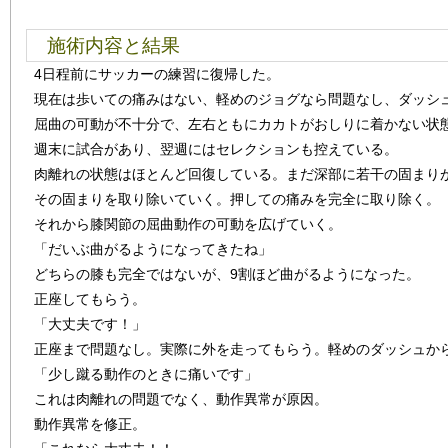
施術内容と結果
4日程前にサッカーの練習に復帰した。
現在は歩いての痛みはない、軽めのジョグなら問題なし、ダッシ
屈曲の可動が不十分で、左右ともにカカトがおしりに着かない状
週末に試合があり、翌週にはセレクションも控えている。
肉離れの状態はほとんど回復している。まだ深部に若干の固まり
その固まりを取り除いていく。押しての痛みを完全に取り除く。
それから膝関節の屈曲動作の可動を広げていく。
「だいぶ曲がるようになってきたね」
どちらの膝も完全ではないが、9割ほど曲がるようになった。
正座してもらう。
「大丈夫です！」
正座まで問題なし。実際に外を走ってもらう。軽めのダッシュか
「少し蹴る動作のときに痛いです」
これは肉離れの問題でなく、動作異常が原因。
動作異常を修正。