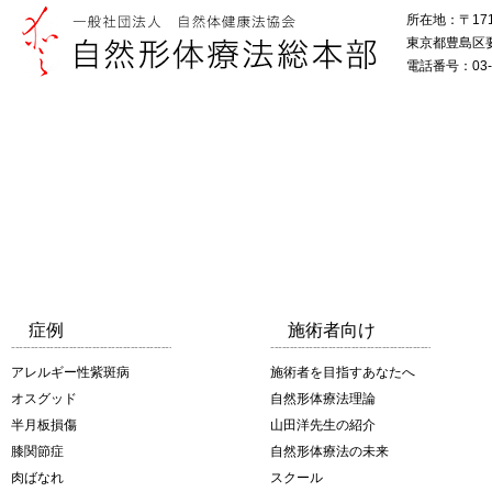
所在地：〒171
東京都豊島区要町
電話番号：03-5
症例
施術者向け
アレルギー性紫斑病
施術者を目指すあなたへ
オスグッド
自然形体療法理論
半月板損傷
山田洋先生の紹介
膝関節症
自然形体療法の未来
肉ばなれ
スクール