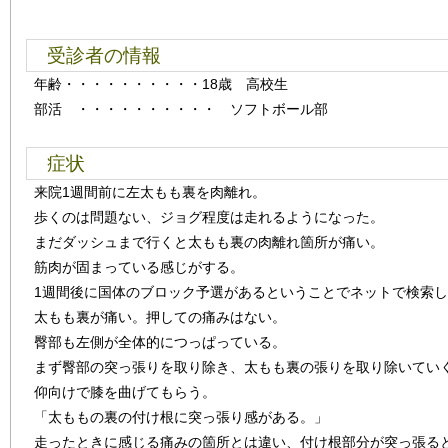
受診者の情報
年齢
・・・・・・・・・・
18歳 高校生
部活 ・・・・・・・・・・ ソフトボール部
症状
来院1週間前に左太もも裏を肉離れ。
歩くのは問題ない、ジョグ程度は走れるようになった。
まだダッシュまで行くと太もも裏の肉離れ箇所が痛い。
筋肉が固まっている感じがする。
1週間後に国体のブロック予選があるということでネットで検索
太もも裏が痛い。押しての痛みはない。
臀部も左側が全体的につっぱっている。
まず臀部の突っ張りを取り除き、太もも裏の張りを取り除いてい
仰向けで膝を曲げてもらう。
「太ももの裏の付け根に突っ張り感がある。」
走ったときに感じる痛みの箇所とは違い、付け根部分が突っ張る