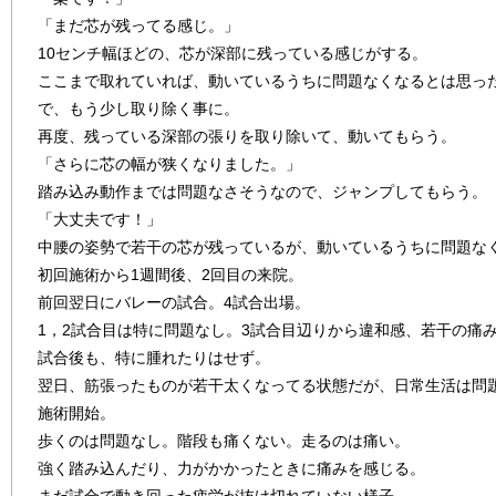
「まだ芯が残ってる感じ。」
10センチ幅ほどの、芯が深部に残っている感じがする。
ここまで取れていれば、動いているうちに問題なくなるとは思っ
で、もう少し取り除く事に。
再度、残っている深部の張りを取り除いて、動いてもらう。
「さらに芯の幅が狭くなりました。」
踏み込み動作までは問題なさそうなので、ジャンプしてもらう。
「大丈夫です！」
中腰の姿勢で若干の芯が残っているが、動いているうちに問題な
初回施術から1週間後、2回目の来院。
前回翌日にバレーの試合。4試合出場。
1，2試合目は特に問題なし。3試合目辺りから違和感、若干の痛
試合後も、特に腫れたりはせず。
翌日、筋張ったものが若干太くなってる状態だが、日常生活は問
施術開始。
歩くのは問題なし。階段も痛くない。走るのは痛い。
強く踏み込んだり、力がかかったときに痛みを感じる。