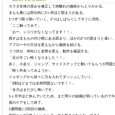
カラダ全体の歪みを修正して肉離れの施術からとりかかる。
太もも裏には部分的に3ヶ所ほど固まりがある。
1つずつ取り除いていく。2つはしばらくしてすぐに消失。
「ここ触ってみて」
「おー、シコリがなくなってます！！」
残すは太ももの付け根にある固まり。ほかの2つの固まりと違い
アプローチの方法を変えながら施術を続ける。
うつ伏せ、仰向けと姿勢を変え、動作を確認する。
「足がすごい軽くなりました！！」
歩く、小走り、ジャンプ、サイドステップと動いてもらうが問題
「軽く外走ってみようか」
ジョギングから徐々に力を入れてダッシュしていく。
「8割ほどまでは全然問題ないです！！」
「全力はまだ少し怖いです」
1ヶ月半ほど休んでいたため、まだ周りの組織が弱っているので
肩のケアをして終了。
1週間後に2回目の施術。