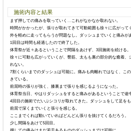
施術内容と結果
まず押しての痛みを取っていく…これがなかなか取れない。
時間がかかったが、張りが取れてきて可動範囲も徐々に広がって
外を軽めに走ってもらうが問題なし。ダッシュまでいくと痛みが
1回目は時間も経過したので終了した。
体育祭が近々あるということで間隔をあけず、3回施術を続ける。
徐々に可動も広がっていくが、臀筋、太もも裏の部分的な癒着、
れない。
7割くらいまでのダッシュは可能に。痛みも肉離れではなく、こ
きている。
前屈時の張りが強く、膝裏まで張りを感じるようになった。
体育祭当日、やはりダッシュをすると痛みがあるということで途
4回目の施術でだいぶシコリが取れてきた。ダッシュをして足を
前屈で深くまでいくと張りを感じる。
ここまでくれば動いていればどんどん張りを抜けてくるだろう。
少し間隔をあけて5回目。
押しての痛みはまだ若干あるもののダッシュまでは可能に。