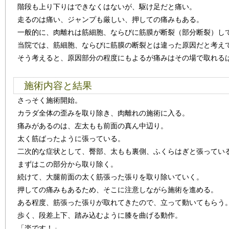
階段も上り下りはできなくはないが、駆け足だと痛い。
走るのは痛い、ジャンプも厳しい、押しての痛みもある。
一般的に、肉離れは筋細胞、ならびに筋膜が断裂（部分断裂）し
当院では、筋細胞、ならびに筋膜の断裂とは違った原因だと考え
そう考えると、原因部分の程度にもよるが痛みはその場で取れる
施術内容と結果
さっそく施術開始。
カラダ全体の歪みを取り除き、肉離れの施術に入る。
痛みがあるのは、左太もも前面の真ん中辺り。
太く筋ばったように張っている。
二次的な症状として、臀部、太もも裏側、ふくらはぎと張ってい
まずはこの部分から取り除く。
続けて、大腿前面の太く筋張った張りを取り除いていく。
押しての痛みもあるため、そこに注意しながら施術を進める。
ある程度、筋張った張りが取れてきたので、立って動いてもらう
歩く、段差上下、踏み込むように膝を曲げる動作。
「楽です！」