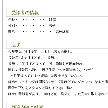
受診者の情報
年齢
・・・・・・・・・・
16歳
性別
・・・・・・・・・・
男子
部活 ・・・・・・・・・・ 高校球児
症状
今年春先（4月後半）に太もも裏を肉離れ。
接骨院へ1ヶ月ほど通い、復帰。
復帰して半月ほど経って、同じ箇所を再度肉離れ。
同じく接骨院へ通い、日常生活での支障は無くなったが、
1ヶ月半経ってもまだ練習には復帰できていない。
軽めのジョギングは問題ないが、7割ほどでのダッシュになると
階段の下りをスタスタと降りるときに痛い。
ほかに野球肩があり、1年ほど前に発症し、まだ完全に取りきれ
施術内容と結果