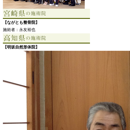
【ながとも整骨院】
施術者：永友裕也
【明坂自然形体院】