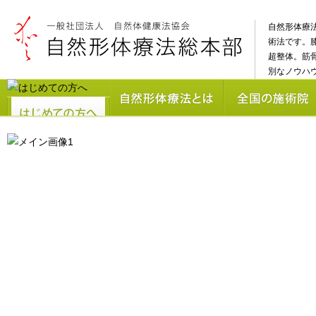
自然形体療
術法です。
超整体。筋
別なノウハ