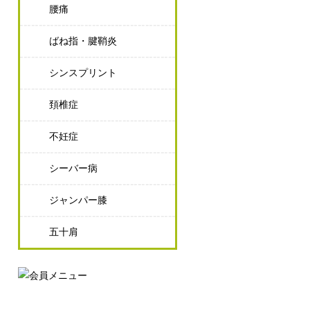
腰痛
ばね指・腱鞘炎
シンスプリント
頚椎症
不妊症
シーバー病
ジャンパー膝
五十肩