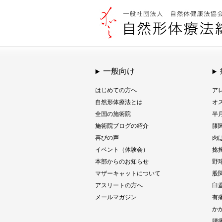
一般向け
はじめての方へ
ア
自然形体療法とは
オ
全国の施術院
半
施術院ブログの紹介
膝
喜びの声
肉
イベント（体験会）
捻
本部からのお知らせ
野
マザーキャットについて
股
アスリートの方へ
臼
メールマガジン
有
か
腰