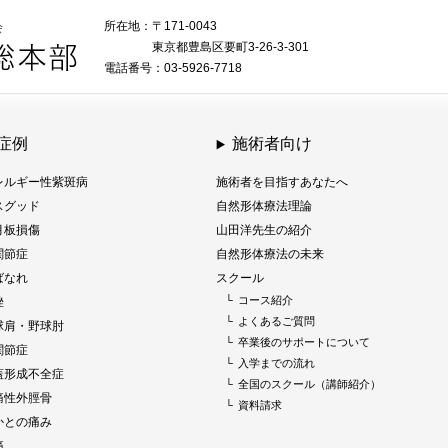
所在地：〒171-0043
東京都豊島区要町3-26-3-301
電話番号：03-5926-7718
症例
施術者向け
レルギー性紫斑病
施術者を目指すあなたへ
スグッド
自然形体療法理論
月板損傷
山田洋先生の紹介
関節症
自然形体療法の未来
ばなれ
スクール
└
コース紹介
挫
└
よくあるご質問
球肩・野球肘
└
卒業後のサポートについて
関節症
└
入学までの流れ
蓋形成不全症
└
全国のスクール（講師紹介）
痛性外脛骨
└
資料請求
かとの痛み
痛