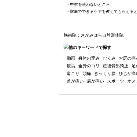
・中敷を使わないところ
・家庭でできるケアを教えてもらえる
施術院：
さがみはら自然形体院
動画
身体の歪み
むくみ
お尻の痛
疲労
全身のコリ
産後骨盤矯正
足
肩こり
頭痛
ぎっくり腰
ひじが痛
首が痛い
肩が痛い
スポーツ
オス