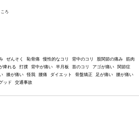
ところ
み
ぜんそく
恥骨痛
慢性的なコリ
背中のコリ
股関節の痛み
筋肉
が痺れる
打撲
背中が痛い
半月板
首のコリ
アゴが痛い
関節症
い
膝が痛い
怪我
腰痛
ダイエット
骨盤矯正
足が痛い
腰が痛い
グッド
交通事故