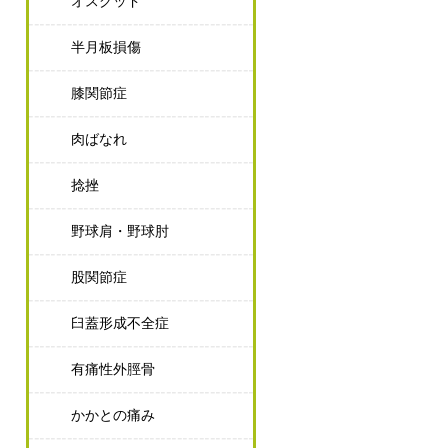
オスグッド
半月板損傷
膝関節症
肉ばなれ
捻挫
野球肩・野球肘
股関節症
臼蓋形成不全症
有痛性外脛骨
かかとの痛み