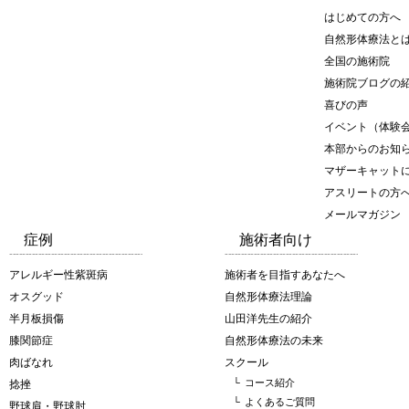
はじめての方へ
自然形体療法と
全国の施術院
施術院ブログの
喜びの声
イベント（体験
本部からのお知
マザーキャット
アスリートの方
メールマガジン
症例
施術者向け
アレルギー性紫斑病
施術者を目指すあなたへ
オスグッド
自然形体療法理論
半月板損傷
山田洋先生の紹介
膝関節症
自然形体療法の未来
肉ばなれ
スクール
└
コース紹介
捻挫
└
よくあるご質問
野球肩・野球肘