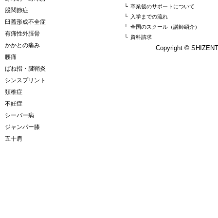
└
卒業後のサポートについて
股関節症
└
入学までの流れ
臼蓋形成不全症
└
全国のスクール（講師紹介）
有痛性外脛骨
└
資料請求
かかとの痛み
Copyright © SHIZE
腰痛
ばね指・腱鞘炎
シンスプリント
頚椎症
不妊症
シーバー病
ジャンパー膝
五十肩