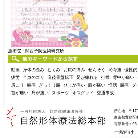
施術院：
関西予防医術研究所
動画
身体の歪み
むくみ
お尻の痛み
ぜんそく
恥骨痛
慢性的
疲労
全身のコリ
産後骨盤矯正
足が痺れる
打撲
背中が痛い
肩こり
頭痛
ぎっくり腰
ひじが痛い
膝が痛い
怪我
腰痛
ダ
首が痛い
肩が痛い
スポーツ
オスグッド
交通事故
所在地：〒171
東京都豊島区要町
電話番号：03-5
一般向け