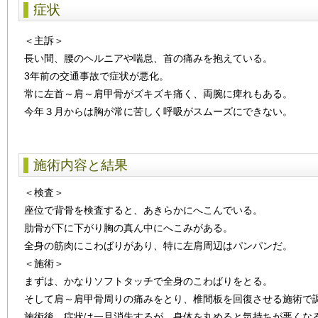
症状
＜主訴＞
長い間、腰のヘルニアや喘息、首の痛みを抱えている。
3年前の交通事故で症状が悪化。
常に左首～肩～肩甲骨がズキズキ痛く、両腕に痺れもある。
今年３月からは胸が常に苦しく呼吸がスムーズにできない。
施術内容と結果
＜検査＞
座位で背骨を検査すると、あきらかにへこんでいる。
肋骨が下に下がり胸の真ん中にへこみがある。
全身の筋肉にこわばりがあり、特に左肩周辺はパンパンだ。
＜施術＞
まずは、かなりソフトタッチで全身のこわばりをとる。
そして肩～肩甲骨周りの痛みをとり、椎間板を回復させる施術で
施術後、症状は一旦消失するが、身体を丸めると気持ちが悪くな