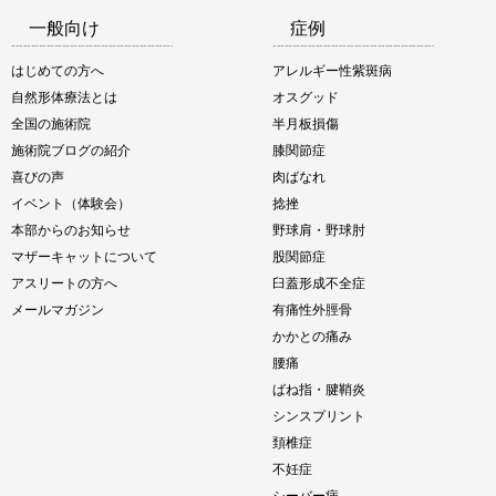
一般向け
症例
はじめての方へ
アレルギー性紫斑病
自然形体療法とは
オスグッド
全国の施術院
半月板損傷
施術院ブログの紹介
膝関節症
喜びの声
肉ばなれ
イベント（体験会）
捻挫
本部からのお知らせ
野球肩・野球肘
マザーキャットについて
股関節症
アスリートの方へ
臼蓋形成不全症
メールマガジン
有痛性外脛骨
かかとの痛み
腰痛
ばね指・腱鞘炎
シンスプリント
頚椎症
不妊症