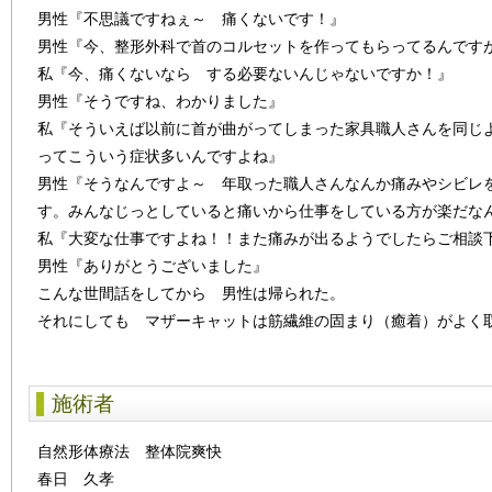
男性『不思議ですねぇ～ 痛くないです！』
男性『今、整形外科で首のコルセットを作ってもらってるんです
私『今、痛くないなら する必要ないんじゃないですか！』
男性『そうですね、わかりました』
私『そういえば以前に首が曲がってしまった家具職人さんを同じ
ってこういう症状多いんですよね』
男性『そうなんですよ～ 年取った職人さんなんか痛みやシビレ
す。みんなじっとしていると痛いから仕事をしている方が楽だな
私『大変な仕事ですよね！！また痛みが出るようでしたらご相談
男性『ありがとうございました』
こんな世間話をしてから 男性は帰られた。
それにしても マザーキャットは筋繊維の固まり（癒着）がよく
施術者
自然形体療法 整体院爽快
春日 久孝