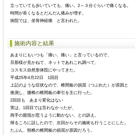
立っていても歩いていても、痛い。2～３分ぐらいで痛くなる。
時間が長くなるとだんだん痛みが増す。
病院では、坐骨神経痛 と言われた。
施術内容と結果
あまりにもいつも「痛い、痛い」と言っているので、
旦那様が見かねて、ネットであれこれ調べて、
コスモス自然形体院にやってきた。
平成25年4月22日 1回目
上記のような症状なので、椎間板の損屈（つぶれた）が原因と
推測し、腰椎の椎間板の牽引を主に行った。
2回目も あまり変化はない
実は、1回目では言わなかったが、
両手の親指が思うように動かない、との訴え。
帰るころに話したので、次回からその施術も行うことにした。
たぶん、頸椎の椎間板の損屈が原因だろう。