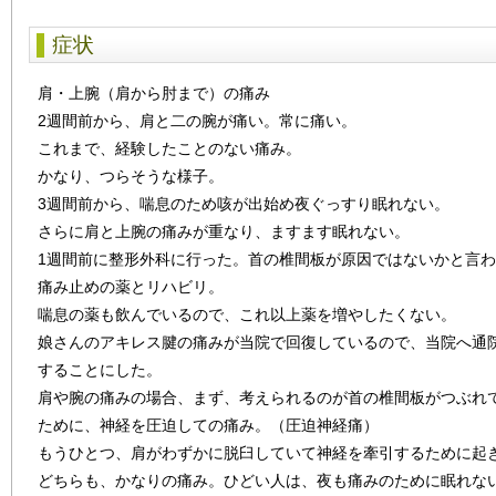
症状
肩・上腕（肩から肘まで）の痛み
2週間前から、肩と二の腕が痛い。常に痛い。
これまで、経験したことのない痛み。
かなり、つらそうな様子。
3週間前から、喘息のため咳が出始め夜ぐっすり眠れない。
さらに肩と上腕の痛みが重なり、ますます眠れない。
1週間前に整形外科に行った。首の椎間板が原因ではないかと言
痛み止めの薬とリハビリ。
喘息の薬も飲んでいるので、これ以上薬を増やしたくない。
娘さんのアキレス腱の痛みが当院で回復しているので、当院へ通
することにした。
肩や腕の痛みの場合、まず、考えられるのが首の椎間板がつぶれ
ために、神経を圧迫しての痛み。（圧迫神経痛）
もうひとつ、肩がわずかに脱臼していて神経を牽引するために起
どちらも、かなりの痛み。ひどい人は、夜も痛みのために眠れな