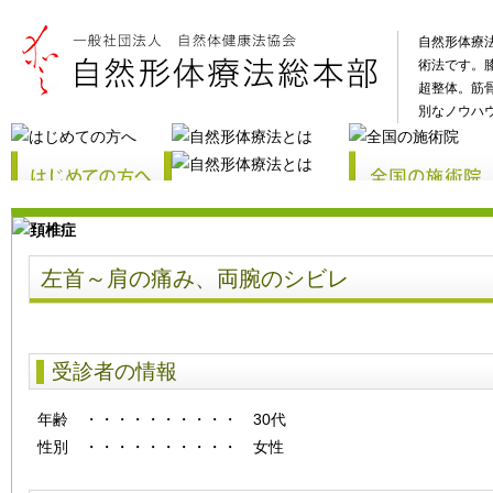
自然形体療
術法です。
超整体。筋
別なノウハ
左首～肩の痛み、両腕のシビレ
受診者の情報
年齢
・・・・・・・・・・
30代
性別
・・・・・・・・・・
女性