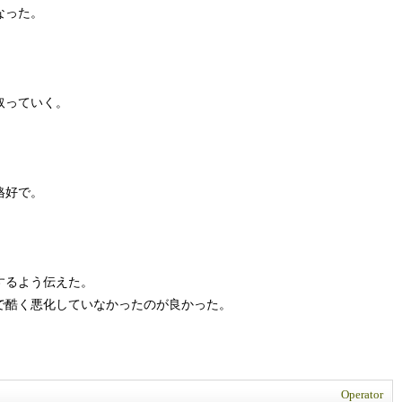
なった。
取っていく。
格好で。
するよう伝えた。
で酷く悪化していなかったのが良かった。
。
Operator