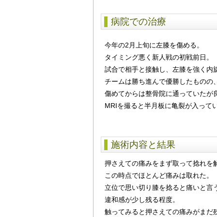
病院での治療
今年の2月上旬に左膝を傷める。
タイミング悪く新人戦の初戦前日。
試合で相手と接触し、左膝を強く内
チームは勝ち進んで優勝したものの
傷めてからは整骨院に通っていたが
MRIを撮ると半月板に亀裂が入って
施術内容と結果
押さえての痛みをまず取って捻れを
この時点でほとんど痛みは取れた。
立位で思い切り膝を捻ると痛いと言
違和感が少し残る程度。
触ってみると押さえての痛みがまだ