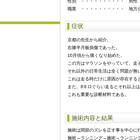
性別
・・・・・・・・・・
男性
職業 ・・・・・・・・・・ 地方
症状
京都の先生から紹介。
右膝半月板損傷であった。
10月頃から痛くなり始めた。
この方はマラソンをやっていて、走
それ以外の日常生活は全く問題が無い
これは走る時だけに原因が存在する
また、8キロぐらい走るとそれ以上
これも重要な診断材料である。
施術内容と結果
施術は関節のズレを正す事を中心に
施術→ランニング→施術→ランニン