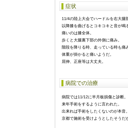
症状
11/4の陸上大会でハードルを右大
以降膝を曲げるとコキコキと音が鳴
痛いのは膝全体。
歩くと大腿裏下部の外側に痛み。
階段を降りる時、走っている時も痛
体重が掛かると痛いようだ。
屈伸、正座等は大丈夫。
病院での治療
病院では11/12に半月板損傷と診断。
来年手術をするように言われた。
出来れば手術をしたくないのが本音
京都で施術を受けようとしたそうだ