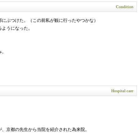
Condition
腿部にぶつけた。（この前私が観に行ったやつかな）
るようになった。
み。
Hospital care
。
が、京都の先生から当院を紹介された為来院。