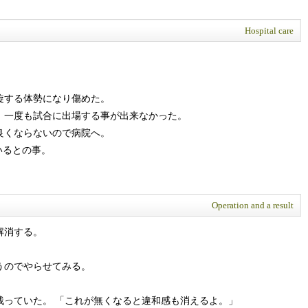
Hospital care
旋する体勢になり傷めた。
、一度も試合に出場する事が出来なかった。
良くならないので病院へ。
いるとの事。
Operation and a result
解消する。
うのでやらせてみる。
残っていた。 「これが無くなると違和感も消えるよ。」