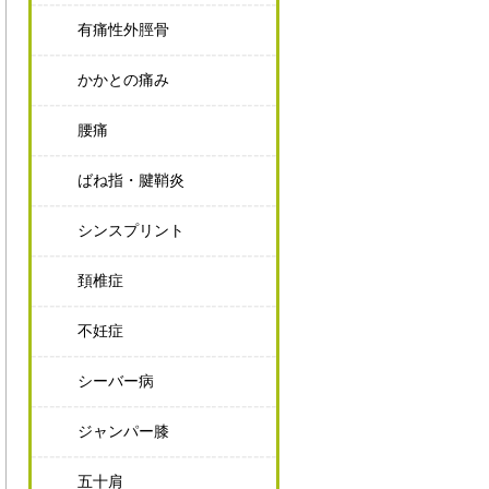
有痛性外脛骨
かかとの痛み
腰痛
ばね指・腱鞘炎
シンスプリント
頚椎症
不妊症
シーバー病
ジャンパー膝
五十肩