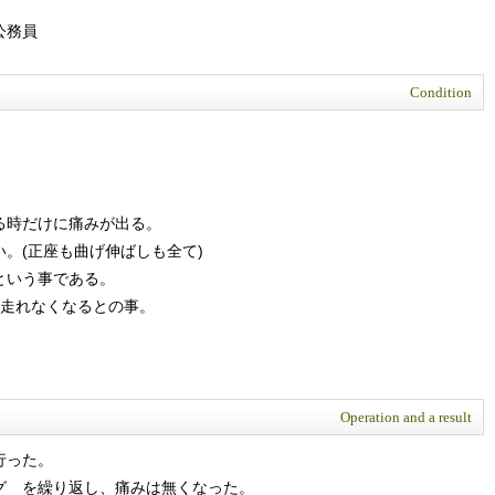
公務員
Condition
る時だけに痛みが出る。
。(正座も曲げ伸ばしも全て)
という事である。
は走れなくなるとの事。
Operation and a result
行った。
グ を繰り返し、痛みは無くなった。