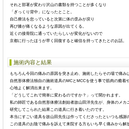
それと部署が変わり沢山の書類を持つことが多くなり
「ぎっくり背中」になったとこと。
自己療法を怠っていると次第に体の歪みが戻り
再び膝が痛くなるような原因が出てくる。
近くの接骨院に通っていたらしいが変化がないので
京都に行ったほうが早く回復すると確信を持ってきたとのお話。
施術内容と結果
もちろん今回の痛みの原因を突き止め、施術したらその場で痛み
自然形体療法独自の施術道具のMCとMCCを使う事で筋肉の癒着
心地よく解消出来ます。
「どうしてこれで簡単に変わるのですか？」って聞かれます。
私の師匠である自然形体療法創始者故山田洋先生が、身体のメカ
研究してこられた結果この道具に行き着いたのです。
本当にすごい道具を故山田先生は作ってくださったといつも感謝
この道具のお陰で痛みを訴えて来院する方もいち早く痛みから解