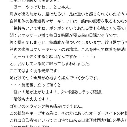
「ほー やっぱりね。」とご本人。
痛みが出る前から、腰はだるい、足は重いと感じられていたそう
自然形体の施術道具マザーキャットは、筋肉の癒着を取るものな
「気持ちいいですね。ポンポンというあたる音も心地よくて寝て
聞くとマッサージ機で毎日１時間が寝る前の日課だそうです。
強く揉んでしまうと、筋繊維が傷ついてしまいます。繰り返すう
筋肉の癒着はマザーキャットの独壇場。これを使って癒着を解消
「えーっ？強くすると駄目なんですか！・・・」
と、お話している間に眠ってしまわれました。
ここではよくある光景です。
足だけでなく全身が心地よく緩んでいくからです。
・・・施術後、立って頂くと
「軽い！足が上がります！」外の階段に行って確認。
「階段も大丈夫です！」
ゴルフのスウィング時も痛みはでません。
この状態をキープする為に、その方にあったオーダーメイドの体
これは自己療法といってご自宅で出来る自然形体両方独自の手入