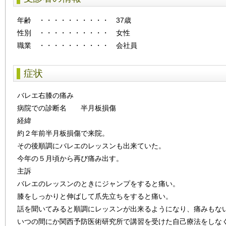
年齢
・・・・・・・・・・
37歳
性別
・・・・・・・・・・
女性
職業 ・・・・・・・・・・ 会社員
症状
バレエ右膝の痛み
病院での診断名 半月板損傷
経緯
約２年前半月板損傷で来院。
その後順調にバレエのレッスンも出来ていた。
今年の５月頃から再び痛み出す。
主訴
バレエのレッスンのときにジャンプをすると痛い。
膝をしっかりと伸ばして爪先立ちをすると痛い。
話を聞いてみると順調にレッスンが出来るようになり、痛みもな
いつの間にか関西予防医術研究所で講習を受けた自己療法をしな