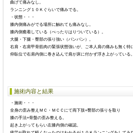
曲げて痛みなし。
ランニング１０Ｋぐらいで痛みでる。
・状態・・・
膝内側痛みがでる場所に触れても痛みなし。
膝内側癒着している（べったりはりついている）。
大腿・下腿・臀部の張り強い（パンパン）。
右肩・右肩甲骨筋肉の緊張状態強いが、ご本人肩の痛みも無く特
仰臥位で右肩内側に巻き込んで肩が床に付かず浮き上がっている
施術内容と結果
・施術・・・
全身の歪み整えＭＣ・ＭＣＣにて両下肢+臀部の張りを取り
膝の手法+骨盤の歪み整える。
起き上がってもらい左膝内側の確認。
疲労が取れて軽くなったのはわかるが１０Ｋランニングをしてみ