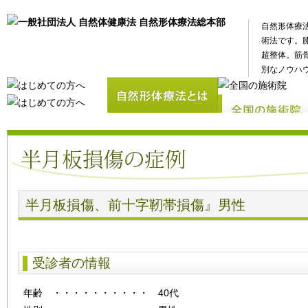
自然形体療
術法です。
超整体。筋
別なノウハ
半月板損傷、前十字靭帯損傷』男性
受診者の情報
年齢
・・・・・・・・・・
40代