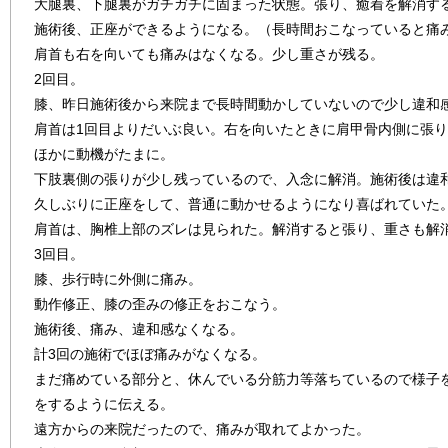
大腿裏、下腿裏がガチガチに固まった状態。張り、癒着を解消す
施術後、正座ができるようになる。（長時間おこなっていると痛
肩首も右を向いても痛みはなくなる。少し重さが残る。
2回目。
膝、昨日施術後から来院まで長時間動かしていないので少し違和
肩首は1回目よりだいぶ良い。右を向いたときに肩甲骨内側に張
ほかに動機がたまに。
下肢裏側の張りが少し残っているので、入念に解消。施術後は違
久しぶりに正座をして、普通に動かせるようになり喜ばれていた
肩首は、胸椎上部のズレは見られた。解消すると張り、重さも解
3回目。
膝、歩行時に外側に痛み。
動作修正、膝の歪みの修正をおこなう。
施術後、痛み、違和感なくなる。
計3回の施術でほぼ痛みがなくなる。
まだ痛めている部分と、休んでいる分筋力等落ちているので様子
をするように伝える。
遠方からの来院だったので、痛みが取れてよかった。