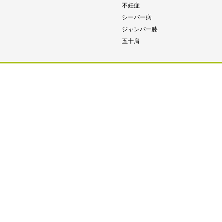
不妊症
シーバー病
ジャンパー膝
五十肩