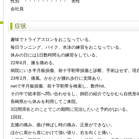
性別
・・・・・・・・・・
男性
会社員
症状
趣味でトライアスロンをおこなっている。
毎日ランニング、バイク、水泳の練習をおこなっている。
休みの日には1日数時間もの練習をしている。
22年6月、膝を痛める。
病院にいき半月板損傷、前十字靭帯損傷と診断。手術はせず。現
23年2月、痛風。かかとが腫れ歩行に支障あり。
netで半月板損傷、前十字靭帯を検索し、数件hit。
その中で総本部へ問い合わせをし、師匠の紹介でなかむら自然形
長崎県から休みを利用してご来院。
3日間滞在とのことでこの期間に完治したいと予約がはいる。
1回目。
左膝の痛み。曲げ伸ばし時の痛み。正座ができない。
ほかに肩から首にかけて強い張り。右を向くと痛い。