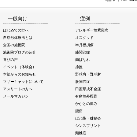
一般向け
症例
はじめての方へ
アレルギー性紫斑病
自然形体療法とは
オスグッド
全国の施術院
半月板損傷
施術院ブログの紹介
膝関節症
喜びの声
肉ばなれ
イベント（体験会）
捻挫
本部からのお知らせ
野球肩・野球肘
マザーキャットについて
股関節症
アスリートの方へ
臼蓋形成不全症
メールマガジン
有痛性外脛骨
かかとの痛み
腰痛
ばね指・腱鞘炎
シンスプリント
頚椎症