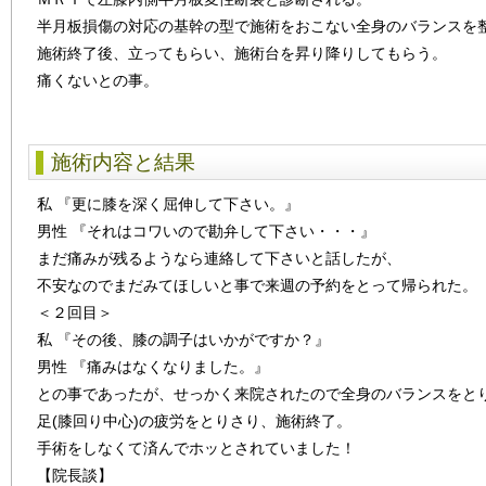
半月板損傷の対応の基幹の型で施術をおこない全身のバランスを
施術終了後、立ってもらい、施術台を昇り降りしてもらう。
痛くないとの事。
施術内容と結果
私 『更に膝を深く屈伸して下さい。』
男性 『それはコワいので勘弁して下さい・・・』
まだ痛みが残るようなら連絡して下さいと話したが、
不安なのでまだみてほしいと事で来週の予約をとって帰られた。
＜２回目＞
私 『その後、膝の調子はいかがですか？』
男性 『痛みはなくなりました。』
との事であったが、せっかく来院されたので全身のバランスをと
足(膝回り中心)の疲労をとりさり、施術終了。
手術をしなくて済んでホッとされていました！
【院長談】