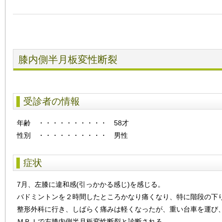
膝内側半月板変性断裂
受診者の情報
年齢
・・・・・・・・・・
58才
性別
・・・・・・・・・・
男性
症状
7月、左膝に違和感(引っかかる感じ)を感じる。
バドミントンを２時間したところかなり痛くなり、特に階段の下
整形外科に行き、しばらく痛みは軽くなったが、重い台車を運び
ＭＲＩで左膝内側半月板変性断裂と診断される。