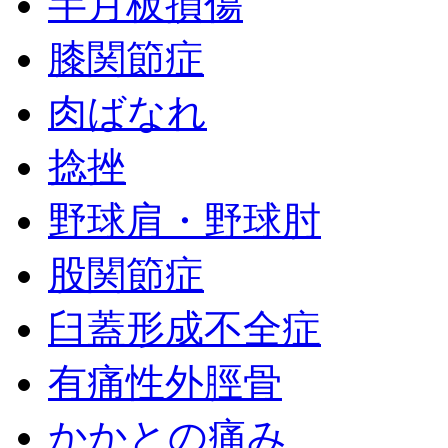
半月板損傷
膝関節症
肉ばなれ
捻挫
野球肩・野球肘
股関節症
臼蓋形成不全症
有痛性外脛骨
かかとの痛み