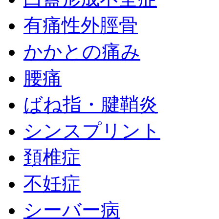
有痛性外脛骨
かかとの痛み
腰痛
ばね指・腱鞘炎
シンスプリント
頚椎症
不妊症
シーバー病