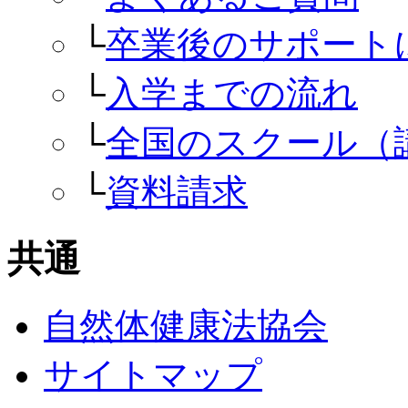
└
卒業後のサポート
└
入学までの流れ
└
全国のスクール（
└
資料請求
共通
自然体健康法協会
サイトマップ