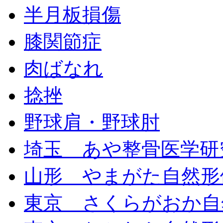
半月板損傷
膝関節症
肉ばなれ
捻挫
野球肩・野球肘
埼玉 あや整骨医学研
山形 やまがた自然形
東京 さくらがおか自