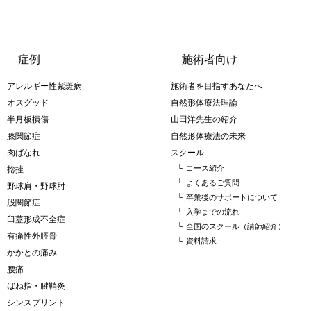
症例
施術者向け
アレルギー性紫斑病
施術者を目指すあなたへ
オスグッド
自然形体療法理論
半月板損傷
山田洋先生の紹介
膝関節症
自然形体療法の未来
肉ばなれ
スクール
└
コース紹介
捻挫
└
よくあるご質問
野球肩・野球肘
└
卒業後のサポートについて
股関節症
└
入学までの流れ
臼蓋形成不全症
└
全国のスクール（講師紹介）
有痛性外脛骨
└
資料請求
かかとの痛み
腰痛
ばね指・腱鞘炎
シンスプリント