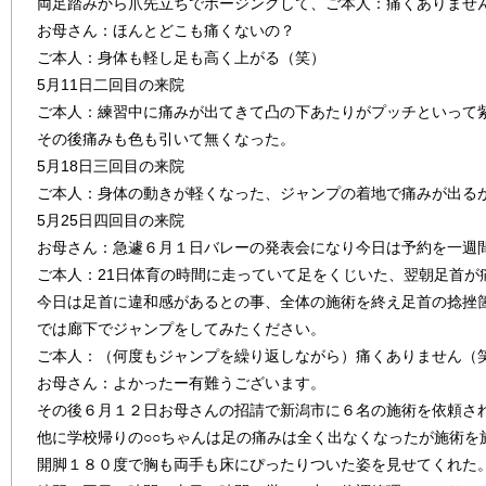
両足踏みから爪先立ちでポージングして、ご本人：痛くありませ
お母さん：ほんとどこも痛くないの？
ご本人：身体も軽し足も高く上がる（笑）
5月11日二回目の来院
ご本人：練習中に痛みが出てきて凸の下あたりがプッチといって
その後痛みも色も引いて無くなった。
5月18日三回目の来院
ご本人：身体の動きが軽くなった、ジャンプの着地で痛みが出る
5月25日四回目の来院
お母さん：急遽６月１日バレーの発表会になり今日は予約を一週
ご本人：21日体育の時間に走っていて足をくじいた、翌朝足首が
今日は足首に違和感があるとの事、全体の施術を終え足首の捻挫
では廊下でジャンプをしてみたください。
ご本人：（何度もジャンプを繰り返しながら）痛くありません（
お母さん：よかったー有難うございます。
その後６月１２日お母さんの招請で新潟市に６名の施術を依頼さ
他に学校帰りの○○ちゃんは足の痛みは全く出なくなったが施術を
開脚１８０度で胸も両手も床にぴったりついた姿を見せてくれた