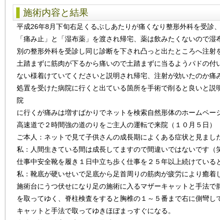
施術内容と結果
平成26年8月下旬右足くるぶしあたりが痛くなり整形外科を受診
「痛み止」と「湿布薬」を渡され帰宅、薬は飲みたくないので湿
別の整形外科を受診し同じ診断を下され凸っと出たところへ注射
土踏まずに筋肉が下るから痛いので土踏まずに当るようパドの付
ない様着けていてくださいと説明され帰宅、注射が効いたのか痛
処置を受けた病院に行くと出ている箇所を手術で削ると良いと説
院
に行くが痛みは増すばかりでネットを検索自然形体のホームペー
高速道で２時間強の道のりをご主人の運転で来院（１０月５日）
ご本人：ネットで見て子供さんの成長期によくある症状と見まし
私：人間生きている間は成長してますので間違いではないです（
仕事中安全靴を履き１日中立ち歩く仕事を２５年以上続けている
私：靴底が硬いせいで足底から足首周りの筋肉が疲労により癒着
施術台にうつ伏せになり足の施術に入るマザーキャットと手法で
を取ってゆく、脊柱検査をすると胸椎の１～５番まで右に側彎し
キャットと手法で取ってゆきほぼまっすぐになる。