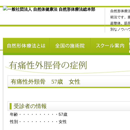
自然形体療
術法です。
超整体。筋
別なノウハ
有痛性外頸骨 57歳 女性
受診者の情報
年齢
・・・・・・・・・・
57歳
性別
・・・・・・・・・・
女性