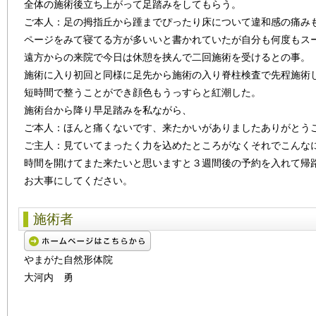
全体の施術後立ち上がって足踏みをしてもらう。
ご本人：足の拇指丘から踵までぴったり床について違和感の痛み
ページをみて寝てる方が多いいと書かれていたが自分も何度もス
遠方からの来院で今日は休憩を挟んで二回施術を受けるとの事。
施術に入り初回と同様に足先から施術の入り脊柱検査で先程施術
短時間で整うことができ顔色もうっすらと紅潮した。
施術台から降り早足踏みを私ながら、
ご本人：ほんと痛くないです、来たかいがありましたありがとう
ご主人：見ていてまったく力を込めたところがなくそれでこんな
時間を開けてまた来たいと思いますと３週間後の予約を入れて帰
お大事にしてください。
施術者
やまがた自然形体院
大河内 勇