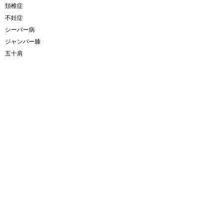
頚椎症
不妊症
シーバー病
ジャンパー膝
五十肩