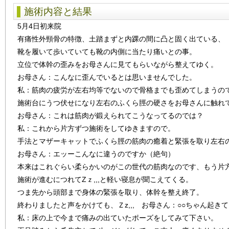
施術内容と結果
5月4日初来院
有痛性外頸骨の特徴、土踏まずと内踝の間に凸と固く出ている、
靴を履いて歩いていても靴の内側に当たり痛いとの事。
立位で体幹の歪みをお母さんに見てもらいながら整えてゆく。
お母さん：こんなに歪んでいるとは思いませんでした。
私：筋肉の疲労が左右均等でないので骨格までも歪めてしまうの
施術台にうつ伏せになり左右のふくら脛の硬さをお母さんに触れ
お母さん：これは筋肉が鍛えられてこうなってるのでは？
私：これから片方ずつ施術をしてゆきますので。
手法とマザーキャットでふくら脛の筋肉の癒着と緊張を取り左右
お母さん：エッーこんなに違うのですか（絶句）
本来はこれぐらい柔らかいのがこの世代の筋肉なのです、もう片
施術が進むにつれてZｚ,,,と軽い寝息が聞こえてくる。
つま先から頭部まで身体の緊張を取り、体幹を整え終了。
終わりましたと声をかけても、Ｚz,,, お母さん：○○ちゃん起き
私：床の上で今まで痛みの出ていたポーズをしてみて下さい。