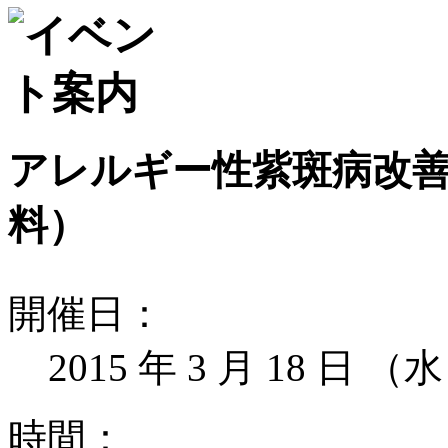
アレルギー性紫斑病改
料）
開
催
日
：
2015 年 3 月 18 日 （
時
間
：