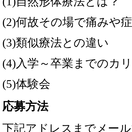
(1)自然形体療法とは？
(2)何故その場で痛みや
(3)類似療法との違い
(4)入学～卒業までのカ
(5)体験会
応募方法
下記アドレスまでメール