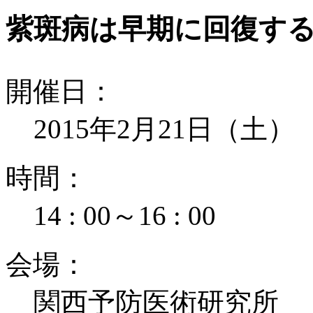
紫斑病は早期に回復す
開
催
日
：
2015年2月21日（土）
時
間
：
14 : 00
～
16 : 00
会
場
：
関西予防医術研究所