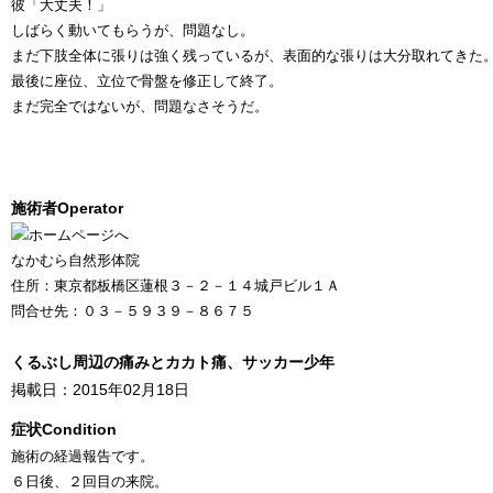
彼「大丈夫！」
しばらく動いてもらうが、問題なし。
まだ下肢全体に張りは強く残っているが、表面的な張りは大分取れてきた
最後に座位、立位で骨盤を修正して終了。
まだ完全ではないが、問題なさそうだ。
施術者
Operator
なかむら自然形体院
住所：東京都板橋区蓮根３－２－１４城戸ビル１Ａ
問合せ先：０３－５９３９－８６７５
くるぶし周辺の痛みとカカト痛、サッカー少年
掲載日：2015年02月18日
症状
Condition
施術の経過報告です。
６日後、２回目の来院。