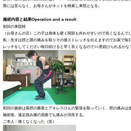
善には至らなく、お母さんがネットを検索し来院となる。
施術内容と結果
Operation and a result
初回の来院時
（お母さんの言）この子は身体も硬く関節も外れやすいので良くなるんで
私：先ずは脛と踵の痛みを取りその後ストレッチを伝えますのでお家で毎
レッチをしてください毎日続けると早く良くなるので○○君続けられるかな
初回の施術は脹脛の癒着とアキレスけんの緊張を取っていく、脛の痛みは
施術後、速足踏み膝の屈曲でも痛みが消失する。
ご本人：痛くなくなった（笑）