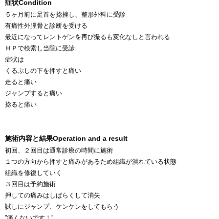
症状
Condition
５ヶ月前に足首を捻挫し、整形外科に受診
有痛性外脛骨と診断を受ける
最近になってレントゲンを再び撮るも変化なしと言われる
ＨＰで検索し当院に受診
症状は
くるぶしの下を押すと痛い
走ると痛い
ジャンプすると痛い
捻ると痛い
施術内容と結果
Operation and a result
初回、２回目は通常診療の時間に施術
１つの方向から押すと痛みがあるため組織が潰れている状態
組織を修復していく
３回目は予約施術
押しての痛みはしばらくして消失
試しにジャンプ、ケンケンをしてもらう
”痛くないです！”