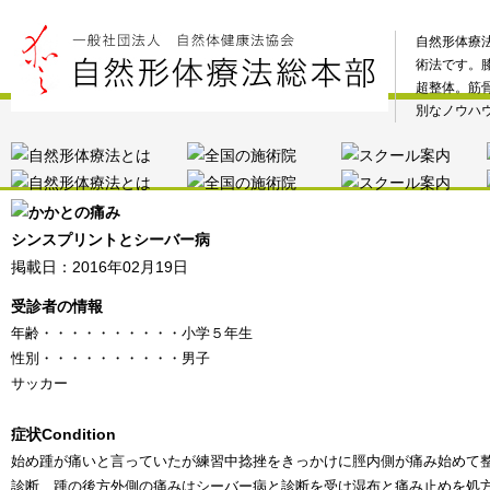
自然形体療
術法です。
超整体。筋
別なノウハ
シンスプリントとシーバー病
掲載日：2016年02月19日
受診者の情報
年齢
・・・・・・・・・・
小学５年生
性別
・・・・・・・・・・
男子
サッカー
症状
Condition
始め踵が痛いと言っていたが練習中捻挫をきっかけに脛内側が痛み始めて
診断、踵の後方外側の痛みはシーバー病と診断を受け湿布と痛み止めを処