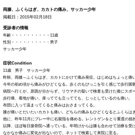
両膝、ふくらはぎ、カカトの痛み、サッカー少年
掲載日：2015年02月18日
受診者の情報
年齢
・・・・・・・・・・
11歳
性別
・・・・・・・・・・
男子
サッカー少年
症状
Condition
11歳 男子 サッカー少年
昨秋、両膝～ふくらはぎ、カカトにかけて痛み発症。はじめはちょっと痛
今年の初め頃から痛みがひどくなる。歩くのもびっこを引く感じで歩行困
病院へ行くが、原因が分からず、リウマチの疑いで検査も受けた後にスポ
歩行痛、着地が痛い、座ってても立ってても、じっとしているのも痛い。
布団に入って温まってくると痛みはおさまってくる。
膝が痛いとだいたいカカトも痛い。どちらの痛みもひどくなるとふくらは
他に、昨年11月にプレー中に右親指を痛める。レントゲンをとり重度の捻
以降、ほぼ毎日接骨院へ通っている。年明けからは膝も合わせて治療を受
なかなか痛みに変化が出ないので、ネットで検索して来院に至る。