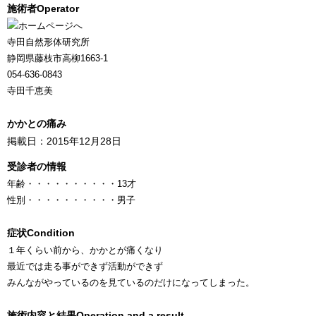
施術者
Operator
寺田自然形体研究所
静岡県藤枝市高柳1663-1
054-636-0843
寺田千恵美
かかとの痛み
掲載日：2015年12月28日
受診者の情報
年齢
・・・・・・・・・・
13才
性別
・・・・・・・・・・
男子
症状
Condition
１年くらい前から、かかとが痛くなり
最近では走る事ができず活動ができず
みんながやっているのを見ているのだけになってしまった。
施術内容と結果
Operation and a result