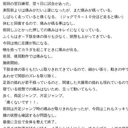
前回の翌日練習、翌々日に試合があった。
来院前よりは痛みがだいぶ楽になったが、まだ痛みが残っている。
しばらく走っていると痛くなる。（ジョグで５～１０分ほど走ると痛い）
休むと回復するので、痛みが残る事はなし。
前回しぶとかった押しての痛みはキレイになくなっている。
ふくらはぎ～下肢全体の張りも少なく、状態も上がってきている。
今回は他に左腰が気になる。
物を拾ってカラダを起こすときに痛みが出る。
前屈、後屈動作では痛みなし。
施術開始。
下肢全体の張りもだいぶ取りきれてきているので、細かい張り、動きの中
あわせて関節のズレを取り除く。
足首の捻れが若干残っているのと、関連した大腿骨の捻れも現れているの
寝ている状態での痛みはないため、立って動いてもらう。
歩く、両足ジャンプ、片足ジャンプ。
「痛くないです！！」
前回は片足ジャンプ時の痛みが取りきれなかったが、今回はこれもスッキ
腰の状態も確認するが問題なし。
最後に立位で全体を整えて終了。