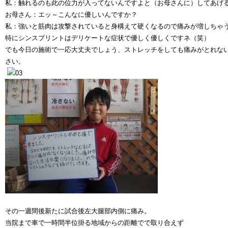
私：触れるのも此の位力が入ってないんですよと（お母さんに）してあげ
お母さん：エッ～こんなに優しいんですか？
私：強いと筋肉は攻撃されていると身構えて硬くなるので痛みが増しちゃ
特にシンスプリントはデリケートな症状で優しく優しくですネ（笑）
でも今日の施術で一応大丈夫でしょう、ストレッチをしても痛みがとれな
さい。
その一週間後新たに試合後左大腿部内側に痛み。
当院まで車で一時間半位掛る地域からの距離でで取り合えず