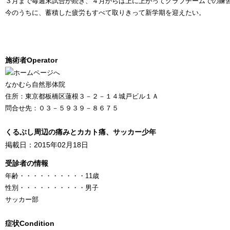
３月まで毎週末試合が続き、４月からは上に上がってクラブチームでの練
今のうちに、蓄積した疲労もすべて取りきって新学期を迎えたい。
施術者
Operator
なかむら自然形体院
住所：東京都板橋区蓮根３－２－１４城戸ビル１Ａ
問合せ先：０３－５９３９－８６７５
くるぶし周辺の痛みとカカト痛、サッカー少年
掲載日：2015年02月18日
受診者の情報
年齢
・・・・・・・・・・
11歳
性別
・・・・・・・・・・
男子
サッカー部
症状
Condition