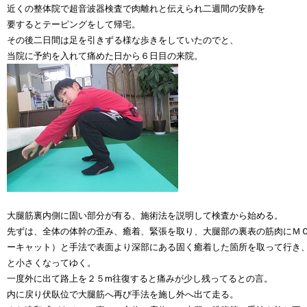
近くの整体院で超音波器検査で肉離れと伝えられ二週間の安静を
要するとテーピングをして帰宅。
その後二日間は足を引きずる様な歩きをしていたのでと、
当院に予約を入れて痛めた日から６日目の来院。
大腿筋裏内側に固い部分が有る、施術法を説明して検査から始める。
先ずは、全体の体幹の歪み、癒着、緊張を取り、大腿部の裏表の筋肉にＭ
ーキャット）と手法で表面より深部にある固く癒着した箇所を取って行き
と小さくなってゆく。
一度外に出て路上を２５m往復すると痛みが少し残ってるとの言。
内に戻り伏臥位で大腿筋へ再び手法を施し外へ出て走る。