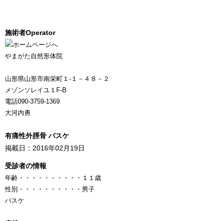
施術者
Operator
やまがた自然形体院
山形県山形市南栄町１-１－４８－２
メゾンソレイユ１F-B
電話090-3759-1369
大河内勇
有痛性外脛骨 バスケ
掲載日：2016年02月19日
受診者の情報
年齢
・・・・・・・・・・
１１歳
性別
・・・・・・・・・・
男子
バスケ