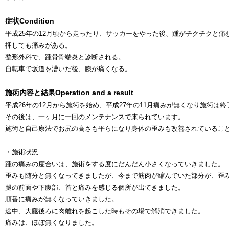
症状
Condition
平成25年の12月頃から走ったり、サッカーをやった後、踵がチクチクと痛
押しても痛みがある。
整形外科で、踵骨骨端炎と診断される。
自転車で坂道を漕いだ後、膝が痛くなる。
施術内容と結果
Operation and a result
平成26年の12月から施術を始め、平成27年の11月痛みが無くなり施術は
その後は、一ヶ月に一回のメンテナンスで来られています。
施術と自己療法でお尻の高さも平らになり身体の歪みも改善されているこ
・施術状況
踵の痛みの度合いは、施術をする度にだんだん小さくなっていきました。
歪みも随分と無くなってきましたが、今まで筋肉が縮んでいた部分が、歪
腿の前面や下腹部、首と痛みを感じる個所が出てきました。
順番に痛みが無くなっていきました。
途中、大腿後ろに肉離れを起こした時もその場で解消できました。
痛みは、ほぼ無くなりました。