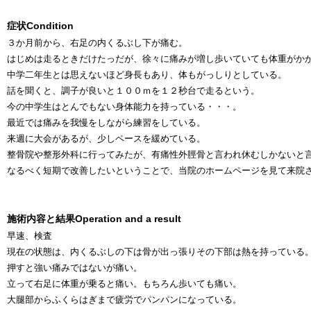
症状
Condition
３か月前から、右足の内くるぶし下が痛む。
はじめは走るときだけたっだが、徐々に痛みが増し歩いていても体重がか
中学二年生とは思えないほど身長もあり、体もがっしりとしている。
話を聞くと、調子が良いと１００ｍを１２秒台で走るという。
今の中学生はとんでもない身体能力を持っている・・・。
最近では痛みを我慢をしながら練習をしている。
来週に大会があるが、少しペースを緩めている。
整骨院や整形外科に行ってみたが、有痛性外脛骨と言われ休むしかないと
なるべく短期で改善したいということで、当院のホームページを見て来院
施術内容と結果
Operation and a result
早速、検査
現在の状態は、内くるぶしの下は骨が出っ張りその下部は熱を持っている
押すと強い痛みではないが痛い。
立って右足に体重が乗ると痛い。もちろん歩いても痛い。
大腿部からふくらはぎまで疲労でパンパンになっている。