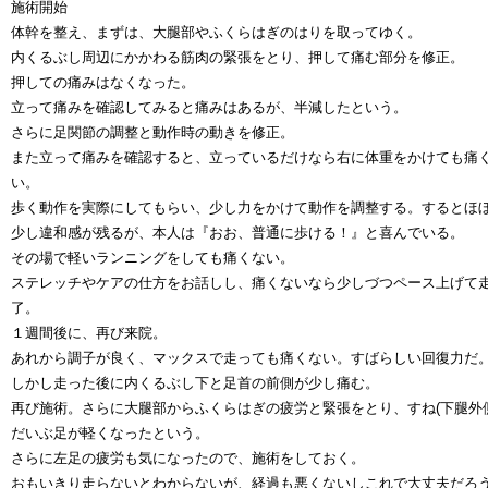
施術開始
体幹を整え、まずは、大腿部やふくらはぎのはりを取ってゆく。
内くるぶし周辺にかかわる筋肉の緊張をとり、押して痛む部分を修正。
押しての痛みはなくなった。
立って痛みを確認してみると痛みはあるが、半減したという。
さらに足関節の調整と動作時の動きを修正。
また立って痛みを確認すると、立っているだけなら右に体重をかけても痛
い。
歩く動作を実際にしてもらい、少し力をかけて動作を調整する。するとほ
少し違和感が残るが、本人は『おお、普通に歩ける！』と喜んでいる。
その場で軽いランニングをしても痛くない。
ステレッチやケアの仕方をお話しし、痛くないなら少しづつペース上げて
了。
１週間後に、再び来院。
あれから調子が良く、マックスで走っても痛くない。すばらしい回復力だ
しかし走った後に内くるぶし下と足首の前側が少し痛む。
再び施術。さらに大腿部からふくらはぎの疲労と緊張をとり、すね(下腿外
だいぶ足が軽くなったという。
さらに左足の疲労も気になったので、施術をしておく。
おもいきり走らないとわからないが、経過も悪くないしこれで大丈夫だろ