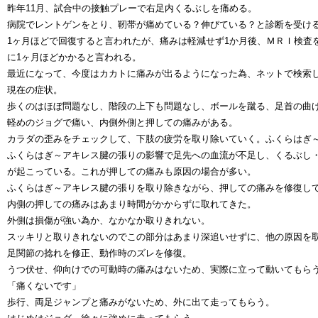
昨年11月、試合中の接触プレーで右足内くるぶしを痛める。
病院でレントゲンをとり、靭帯が痛めている？伸びている？と診断を受け
1ヶ月ほどで回復すると言われたが、痛みは軽減せず1か月後、ＭＲＩ検査
に1ヶ月ほどかかると言われる。
最近になって、今度はカカトに痛みが出るようになった為、ネットで検索
現在の症状。
歩くのはほぼ問題なし、階段の上下も問題なし、ボールを蹴る、足首の曲
軽めのジョグで痛い、内側外側と押しての痛みがある。
カラダの歪みをチェックして、下肢の疲労を取り除いていく。ふくらはぎ
ふくらはぎ～アキレス腱の張りの影響で足先への血流が不足し、くるぶし
が起こっている。これが押しての痛みも原因の場合が多い。
ふくらはぎ～アキレス腱の張りを取り除きながら、押しての痛みを修復し
内側の押しての痛みはあまり時間がかからずに取れてきた。
外側は損傷が強い為か、なかなか取りきれない。
スッキリと取りきれないのでこの部分はあまり深追いせずに、他の原因を
足関節の捻れを修正、動作時のズレを修復。
うつ伏せ、仰向けでの可動時の痛みはないため、実際に立って動いてもら
「痛くないです」
歩行、両足ジャンプと痛みがないため、外に出て走ってもらう。