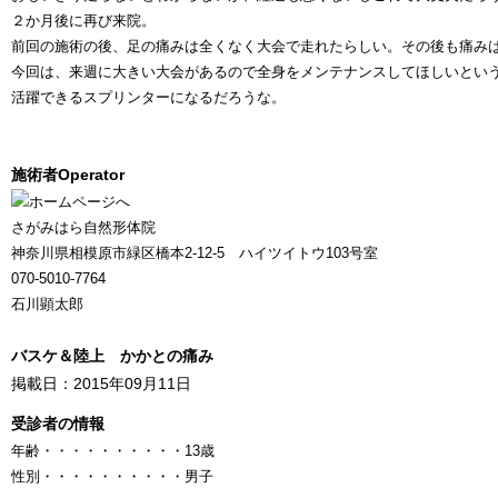
２か月後に再び来院。
前回の施術の後、足の痛みは全くなく大会で走れたらしい。その後も痛み
今回は、来週に大きい大会があるので全身をメンテナンスしてほしいとい
活躍できるスプリンターになるだろうな。
施術者
Operator
さがみはら自然形体院
神奈川県相模原市緑区橋本2-12-5 ハイツイトウ103号室
070-5010-7764
石川顕太郎
バスケ＆陸上 かかとの痛み
掲載日：2015年09月11日
受診者の情報
年齢
・・・・・・・・・・
13歳
性別
・・・・・・・・・・
男子