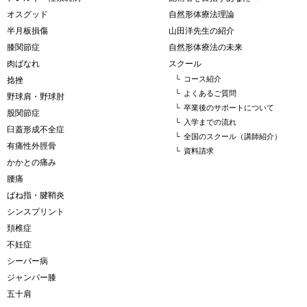
オスグッド
自然形体療法理論
半月板損傷
山田洋先生の紹介
膝関節症
自然形体療法の未来
肉ばなれ
スクール
└
コース紹介
捻挫
└
よくあるご質問
野球肩・野球肘
└
卒業後のサポートについて
股関節症
└
入学までの流れ
臼蓋形成不全症
└
全国のスクール（講師紹介）
有痛性外脛骨
└
資料請求
かかとの痛み
腰痛
ばね指・腱鞘炎
シンスプリント
頚椎症
不妊症
シーバー病
ジャンパー膝
五十肩