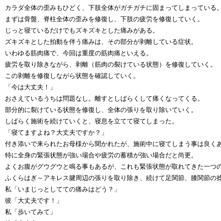
カラダ全体の歪みもひどく、下肢全体がガチガチに固まってしまっている
まずは骨盤、脊柱全体の歪みを修復し、下肢の疲労を修復していく。
じっと寝ているだけでもズキズキとした痛みがある。
ズキズキとした拍動を伴う痛みは、その部分が剥離している症状。
いわゆる筋肉痛で、今回は重度の筋肉痛といえる。
疲労を取り除きながら、剥離（筋肉の裂けている状態）を修復していく。
この剥離を修復しながら状態を確認していく。
「今は大丈夫！」
おさえているうちは問題なし。離すとしばらくして痛くなってくる。
部分的に裂けている状態を修復し、全体の張りを取り除いていく。
しばらく施術を続けていくと、寝息を立てて寝てしまった。
「寝てますよね？大丈夫ですか？」
付き添いで来られたお母様から聞かれたが、施術中に寝てしまう事は良く
特に全身の緊張状態が強い場合や疲労の蓄積が強い場合だと尚更。
よくお腹がグウグウと鳴る事もあるが、これも緊張状態が取れてきた一つ
ふくらはぎ～アキレス腱周辺の張りを取り除き、続けて足関節、膝関節の
私「いまじっとしてての痛みはどう？」
彼「大丈夫です！」
私「歩いてみて」