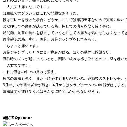
はじめはジョグ、徐々に強めに走ってもらう。
「大丈夫！痛くないです！」
短距離でのダッシュはこれで問題なさそうだ。
後はプレーを続けた場合にどうか。ここでは確認出来ないので実際に動い
まだ押しての痛みが残っている為、押しての痛みを取り除く事に。
足関節、足首の捻れを修正していくと押しての痛みは気にならなくなって
再度確認の為、歩行、両足、片足ジャンプをしてもらう。
「ちょっと痛いです」
片足ジャンプしたときにまだ痛みが残る。ほかの動作は問題ない。
動作時のズレが起こっているが、関節の緩みも感じ取れるので、晒を巻い
「大丈夫です！」
これで動きの中での痛みは消失。
疲労の蓄積も強く、また下肢全体も張りが強い為、運動後のストレッチ、
3月末まで毎週末試合が続き、4月からはクラブチームでの練習がはじまる
蓄積疲労が抜けてくればそんなに時間もかからないだろう。
施術者
Operator