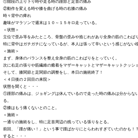
①階段の上り下り時や走る時の踵部と足首の痛み
②動作を変える時や膝を曲げる時の右膝の痛み
時々背中の痺れ
趣味がマラソンで週末は１０～１５キロ走っている。
＜状態＞
立位で歪み等をみたところ、骨盤の歪みや捻じれがあり全身の筋のこわば
特に背中はガチガチになっているが、本人は張って辛いという感じがない
＜施術＞
まず、身体のバランスを整え全身の筋のこわばりをとっていく。
次に右足の張りや筋繊維の癒着をマザーキャットとマザーキャットクッシ
そして、膝関節と足関節の調整をし、本日の施術終了！
＜４日後の２回目の来院＞
状態を聞くと・・・
①踵部の痛みは、ジョギングは休んでいるので走った時の痛みは分からな
る。
②膝はもう痛くないとのこと。
＜施術＞
一通りの施術をし、特に足首周辺の残っている張りをとる。
前回、「踵が痛い！」という事で踵ばかりにとらわれすぎていたのかも！
すると・・・