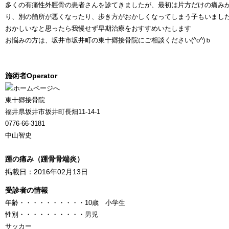
多くの有痛性外脛骨の患者さんを診てきましたが、最初は片方だけの痛み
り、別の箇所が悪くなったり、歩き方がおかしくなってしまう子もいまし
おかしいなと思ったら我慢せず早期治療をおすすめいたします
お悩みの方は、坂井市坂井町の東十郷接骨院にご相談ください(^o^)ｂ
施術者
Operator
東十郷接骨院
福井県坂井市坂井町長畑11-14-1
0776-66-3181
中山智史
踵の痛み（踵骨骨端炎）
掲載日：2016年02月13日
受診者の情報
年齢
・・・・・・・・・・
10歳 小学生
性別
・・・・・・・・・・
男児
サッカー