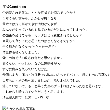
症状
Condition
①来院される前は、どんな症状でお悩みでしたか？
１年くらい前から、かかとが痛くなり
最近では走る事ができず活動ができず
みんながやっているのを見ているのだけになってしまった。
②施術を受けてから、カラダはどう変化されましたか？
来院して良かったと思ったのはどんなときですか？
全く痛みがなくなった(たった一度で)
体全体も軽くなりました。
③この施術法の良さは何だと思いますか？
痛くない、やさしい、なのに速効性があり
すぐに痛みを取っていただけた。
④同じように痛み・諸症状でお悩みの方へアドバイス、励ましのお言葉を
１年ちかく別の所へ通いましたが、治りませんでした。
迷っていないで、もっと早く先生の所へ来ればよかったなと思います。
これからも時々みていただこうと思います。
埼玉県入間市 13才 E・W 様