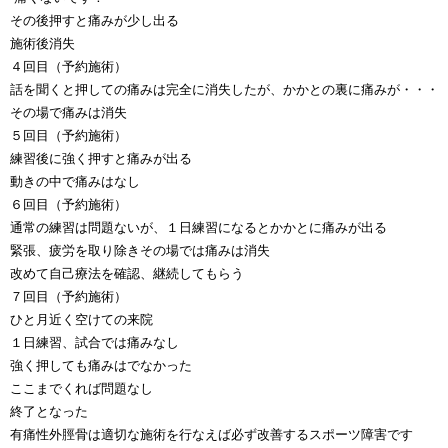
その後押すと痛みが少し出る
施術後消失
４回目（予約施術）
話を聞くと押しての痛みは完全に消失したが、かかとの裏に痛みが・・・
その場で痛みは消失
５回目（予約施術）
練習後に強く押すと痛みが出る
動きの中で痛みはなし
６回目（予約施術）
通常の練習は問題ないが、１日練習になるとかかとに痛みが出る
緊張、疲労を取り除きその場では痛みは消失
改めて自己療法を確認、継続してもらう
７回目（予約施術）
ひと月近く空けての来院
１日練習、試合では痛みなし
強く押しても痛みはでなかった
ここまでくれば問題なし
終了となった
有痛性外脛骨は適切な施術を行なえば必ず改善するスポーツ障害です