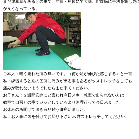
まだ違和感があるとの事で、立位・座位にて大腿、腓腹筋に手法を施し更
が良くなっている。
ご本人：軽く走れた痛み無いです。（何か足が伸びた感じする）と一言
私：練習すると別の箇所に痛みが出る事もあるがッストレッチをしても
痛みが取れないようでしたらまた来てください。
お母さん：２週間安静にと言われ今日スキー教室で出られない方は
教室で自習との事でジッとしているより無理行って今日来ました
お休みの所開けて頂き有り難う御座いました。
私：お大事に気を付けてお帰り下さい○○君ストレッチしてください。