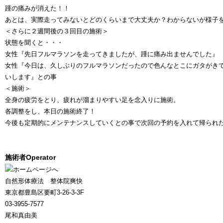
踵の痛みが消えた！！
あとは、実際走ってみないとどのくらいまで大丈夫か？わからないが様子
＜さらに２週間後の３回目の施術＞
状態を聞くと・・・
女性『先日フルマラソンを走ってきましたが、踵に痛み出ませんでした』
女性『今日は、久しぶりのフルマラソンだったので色んなとこにガタがき
いします』との事
＜施術＞
全身の疲労をとり、疲れが溜まりやすい足を念入りに施術。
各調整をし、本日の施術終了！
今後も定期的にメンテナンスしていくとの事で次回の予約を入れて帰られ
施術者
Operator
自然形体療法 整体院爽快
東京都豊島区要町3-26-3-3F
03-3955-7577
尾和真由美