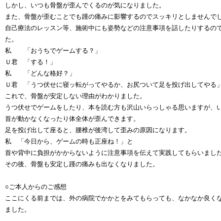
しかし、いつも骨盤が歪んでくるのが気になりました。
また、骨盤が歪むことでも踵の痛みに影響するのでスッキリとしませんで
自己療法のレッスン等、施術中にも姿勢などの注意事項を話したりするの
た。
私 「おうちでゲームする？」
Ｕ君 「する！」
私 「どんな格好？」
Ｕ君 「うつ伏せに寝ッ転がってやるか、お尻ついて足を投げ出してやる
これで、骨盤が安定しない理由がわかりました。
うつ伏せでゲームをしたり、本を読む方も沢山いらっしゃる思いますが、
首が動かなくなったり体全体が歪んできます。
足を投げ出して座ると、腰椎が後湾して歪みの原因になります。
私 「今日から、ゲームの時も正座ね！」と
首や背中に負担がかからないように注意事項を伝えて実践してもらいまし
その後、骨盤も安定し踵の痛みも出なくなりました。
○ご本人からのご感想
ここにくる前までは、外の病院でかかとをみてもらっても、なかなか良く
ました。