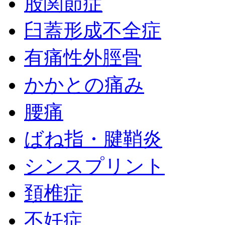
股関節症
臼蓋形成不全症
有痛性外脛骨
かかとの痛み
腰痛
ばね指・腱鞘炎
シンスプリント
頚椎症
不妊症