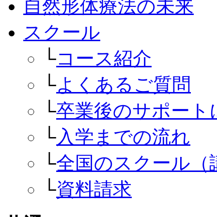
自然形体療法の未来
スクール
└
コース紹介
└
よくあるご質問
└
卒業後のサポート
└
入学までの流れ
└
全国のスクール（
└
資料請求