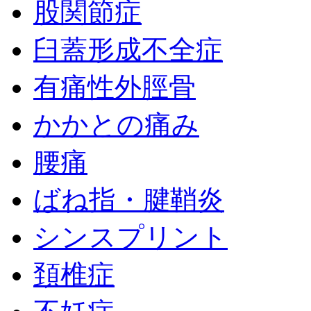
股関節症
臼蓋形成不全症
有痛性外脛骨
かかとの痛み
腰痛
ばね指・腱鞘炎
シンスプリント
頚椎症