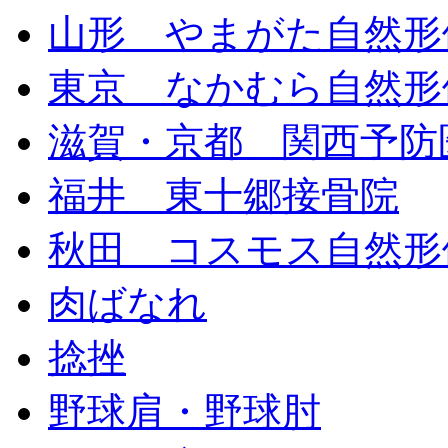
山形 やまがた自然形
東京 なかむら自然形
滋賀・京都 関西予防
福井 東十郷接骨院
秋田 コスモス自然形
肉ばなれ
捻挫
野球肩・野球肘