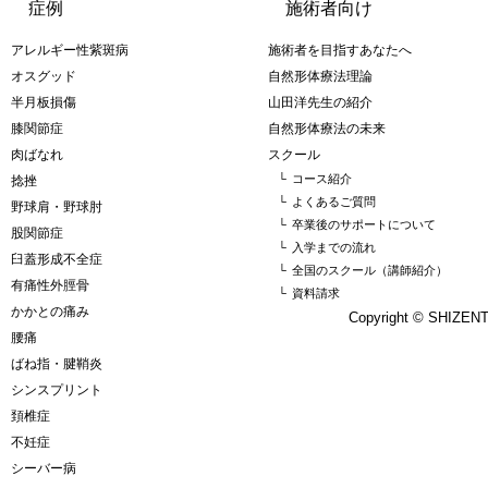
症例
施術者向け
アレルギー性紫斑病
施術者を目指すあなたへ
オスグッド
自然形体療法理論
半月板損傷
山田洋先生の紹介
膝関節症
自然形体療法の未来
肉ばなれ
スクール
└
コース紹介
捻挫
└
よくあるご質問
野球肩・野球肘
└
卒業後のサポートについて
股関節症
└
入学までの流れ
臼蓋形成不全症
└
全国のスクール（講師紹介）
有痛性外脛骨
└
資料請求
かかとの痛み
Copyright © SHIZE
腰痛
ばね指・腱鞘炎
シンスプリント
頚椎症
不妊症
シーバー病