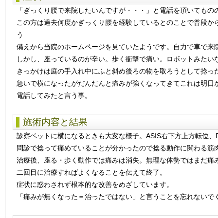
「ぎっくり腰で来院したいんですが・・・」と電話を頂いてもの
この方は過去何度かぎっくり腰を経験しているとのことで普段か
う
備えから当院のホームページを見ていたようです。自力で車で来
しかし、座っているのが辛い。歩く衝撃で痛い。ロボットみたい
きっかけは庭の手入れ中にふと斜め後ろの物を取ろうとして捻っ
急いで横になったがだんだんと痛みが強くなってきてこれは明日
電話してみたと言う事。
施術内容と結果
診察ベットに横になるときも大変な様子。ASIS右下方上方転位、P
問診で捻って痛めていることが分かったので捻る動作に関わる筋肉
治療後、座る・歩く動作では痛みは消失。無理な体勢ではまだ痛
二回目に治療すればよくなることを伝えて終了。
症状に惑わされず根本的な改善をめざしています。
「痛みが無くなった＝治ったではない」と言うことを忘れないで