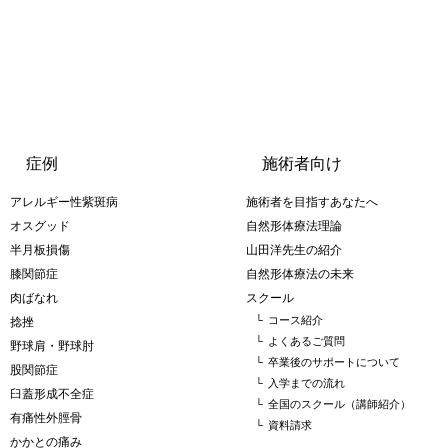
症例
施術者向け
アレルギー性紫斑病
施術者を目指すあなたへ
オスグッド
自然形体療法理論
半月板損傷
山田洋先生の紹介
膝関節症
自然形体療法の未来
肉ばなれ
スクール
└
コース紹介
捻挫
└
よくあるご質問
野球肩・野球肘
└
卒業後のサポートについて
股関節症
└
入学までの流れ
臼蓋形成不全症
└
全国のスクール（講師紹介）
有痛性外脛骨
└
資料請求
かかとの痛み