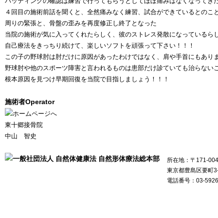
バッティングの確認は練習で行ってもらうとしてほぼ痛みはなくなってき
４回目の施術前話を聞くと、全然痛みなく練習、試合ができているとのこと(^
周りの緊張と、骨盤の歪みを再度修正し終了となった
当院の施術が気に入ってくれたらしく、彼のストレス発散になっているらしい(
自己療法をきっちり続けて、楽しいソフトを頑張って下さい！！！
この子の野球肘は肘だけに原因があったわけではなく、肩や手首にもあり
野球肘や他のスポーツ障害と言われるものは患部だけ診ていても治らない
根本原因を見つけ早期回復を当院で目指しましょう！！！
施術者
Operator
東十郷接骨院
中山 智史
所在地：〒171-004
東京都豊島区要町3-26
電話番号：03-5926