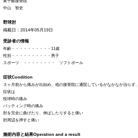
東十郷接骨院
中山 智史
野球肘
掲載日：2014年05月19日
受診者の情報
年齢
・・・・・・・・・・
11歳
性別
・・・・・・・・・・
男子
スポーツ ・・・・・・・・ ソフトボール
症状
Condition
３ヶ月前から痛みが出始め、他の接骨院に通院しているがなかなか治らず
症状は
投球時の痛み
バッティング時の痛み
肘を完全に曲げたり、伸ばしたりすると痛い
肘周辺を押すと痛い
施術内容と結果
Operation and a result