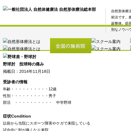
自然形体療
術法です。
超整体。筋
別なノウハ
野球肘 投球時の痛み
掲載日：2014年11月18日
受診者の情報
年齢
・・・・・・・・・・
12歳
性別
・・・・・・・・・・
男子
部活 ・・・・・・・・・・ 中学野球
症状
Condition
以前から当院にスポーツ障害やケガで来院している
試合中に肘が痛くなり来院