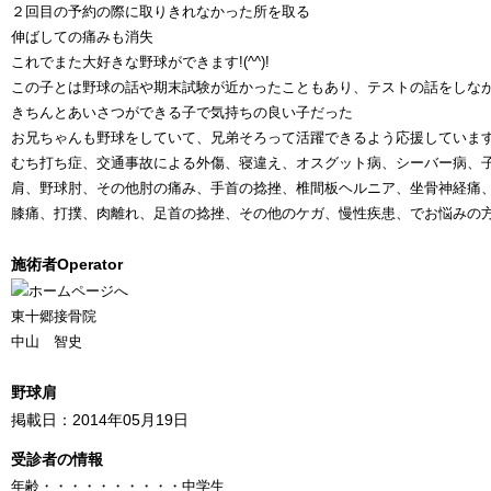
２回目の予約の際に取りきれなかった所を取る
伸ばしての痛みも消失
これでまた大好きな野球ができます!(^^)!
この子とは野球の話や期末試験が近かったこともあり、テストの話をしな
きちんとあいさつができる子で気持ちの良い子だった
お兄ちゃんも野球をしていて、兄弟そろって活躍できるよう応援していま
むち打ち症、交通事故による外傷、寝違え、オスグット病、シーバー病、
肩、野球肘、その他肘の痛み、手首の捻挫、椎間板ヘルニア、坐骨神経痛
膝痛、打撲、肉離れ、足首の捻挫、その他のケガ、慢性疾患、でお悩みの
施術者
Operator
東十郷接骨院
中山 智史
野球肩
掲載日：2014年05月19日
受診者の情報
年齢
・・・・・・・・・・
中学生