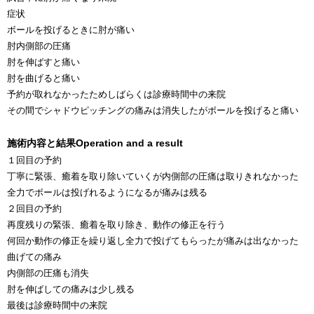
症状
ボールを投げるときに肘が痛い
肘内側部の圧痛
肘を伸ばすと痛い
肘を曲げると痛い
予約が取れなかったためしばらくは診療時間中の来院
その間でシャドウピッチングの痛みは消失したがボールを投げると痛い
施術内容と結果
Operation and a result
１回目の予約
丁寧に緊張、癒着を取り除いていくが内側部の圧痛は取りきれなかった
全力でボールは投げれるようになるが痛みは残る
２回目の予約
再度残りの緊張、癒着を取り除き、動作の修正を行う
何回か動作の修正を繰り返し全力で投げてもらったが痛みは出なかった
曲げての痛み
内側部の圧痛も消失
肘を伸ばしての痛みは少し残る
最後は診療時間中の来院