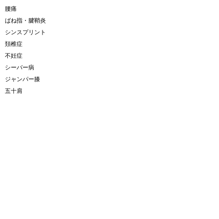
腰痛
ばね指・腱鞘炎
シンスプリント
頚椎症
不妊症
シーバー病
ジャンパー膝
五十肩