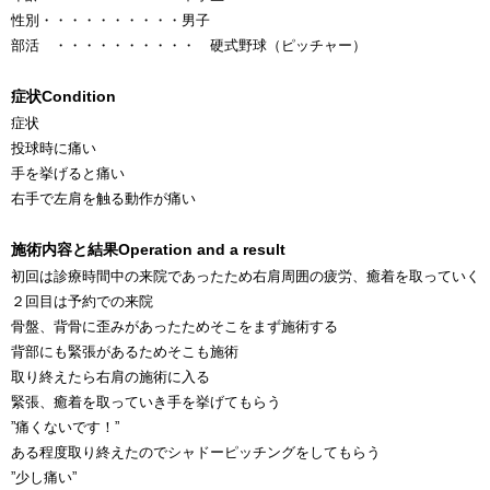
性別
・・・・・・・・・・
男子
部活 ・・・・・・・・・・ 硬式野球（ピッチャー）
症状
Condition
症状
投球時に痛い
手を挙げると痛い
右手で左肩を触る動作が痛い
施術内容と結果
Operation and a result
初回は診療時間中の来院であったため右肩周囲の疲労、癒着を取っていく
２回目は予約での来院
骨盤、背骨に歪みがあったためそこをまず施術する
背部にも緊張があるためそこも施術
取り終えたら右肩の施術に入る
緊張、癒着を取っていき手を挙げてもらう
”痛くないです！”
ある程度取り終えたのでシャドーピッチングをしてもらう
”少し痛い”